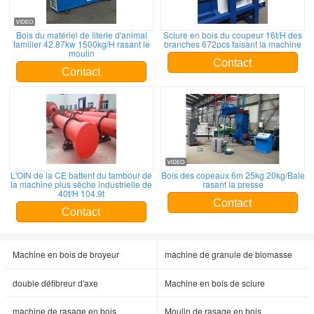
Bois du matériel de literie d'animal
Sciure en bois du coupeur 16t/H des
familier 42.87kw 1500kg/H rasant le
branches 672pcs faisant la machine
moulin
Contact
Contact
L'OIN de la CE battent du tambour de
Bois des copeaux 6m 25kg 20kg/Bale
la machine plus sèche industrielle de
rasant la presse
40t/H 104.9t
Contact
Contact
Machine en bois de broyeur
machine de granule de biomasse
double défibreur d'axe
Machine en bois de sciure
machine de rasage en bois
Moulin de rasage en bois