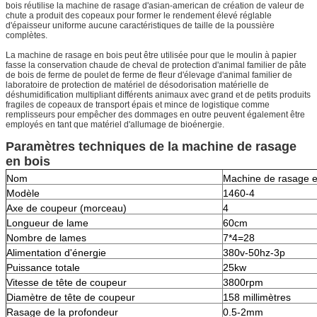
bois réutilise la machine de rasage d'asian-american de création de valeur de
chute a produit des copeaux pour former le rendement élevé réglable
d'épaisseur uniforme aucune caractéristiques de taille de la poussière
complètes.
La machine de rasage en bois peut être utilisée pour que le moulin à papier
fasse la conservation chaude de cheval de protection d'animal familier de pâte
de bois de ferme de poulet de ferme de fleur d'élevage d'animal familier de
laboratoire de protection de matériel de désodorisation matérielle de
déshumidification multipliant différents animaux avec grand et de petits produits
fragiles de copeaux de transport épais et mince de logistique comme
remplisseurs pour empêcher des dommages en outre peuvent également être
employés en tant que matériel d'allumage de bioénergie.
Paramètres techniques de la machine de rasage
en bois
Nom
Machine de rasage e
Modèle
1460-4
Axe de coupeur (morceau)
4
Longueur de lame
60cm
Nombre de lames
7*4=28
Alimentation d'énergie
380v-50hz-3p
Puissance totale
25kw
Vitesse de tête de coupeur
3800rpm
Diamètre de tête de coupeur
158 millimètres
Rasage de la profondeur
0.5-2mm