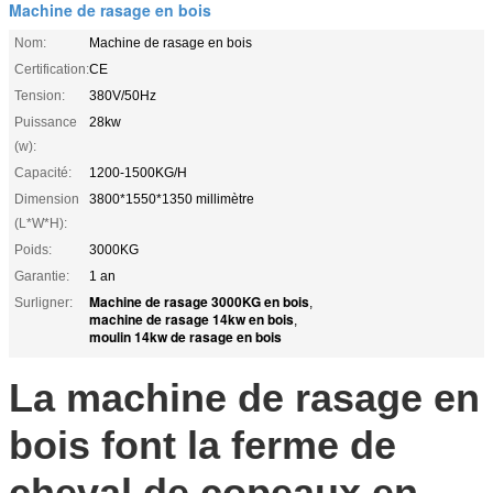
Machine de rasage en bois
Nom:
Machine de rasage en bois
Certification:
CE
Tension:
380V/50Hz
Puissance
28kw
(w):
Capacité:
1200-1500KG/H
Dimension
3800*1550*1350 millimètre
(L*W*H):
Poids:
3000KG
Garantie:
1 an
Machine de rasage 3000KG en bois
Surligner:
,
machine de rasage 14kw en bois
,
moulin 14kw de rasage en bois
La machine de rasage en
bois font la ferme de
cheval de copeaux en