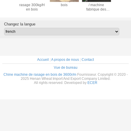
ne de
machine de
fraiseuse 3p en
Le moulin à rasoir
Fraise
3000kg/H
rasage 300kg/H
bois
/ machine
1500kg/H 
bois
en bois
fabrique des
d'éleva
épluchures pour
cheval av
la volaille / les
lames d
élevages de
Changez la langue
poulets et les lits
pour animaux de
compagnie
Accueil
|
A propos de nous
|
Contact
Vue de bureau
Chine machine de rasage en bois de 3600r/m
Fournisseur. Copyright © 2020 -
2025 Henan Wheat Import And Export Company Limited.
All rights reserved. Developed by
ECER